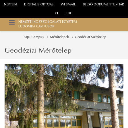
NEPTUN
DIGITÁLIS OKTATÁS
WEBMAIL
BELSŐ DOKUMENTUMTÁR
ENG
NEMZETI KÖZSZOLGÁLATI EGYETEM
LUDOVIKA CAMPUSOK
Bajai Campus
Mérőtelepek
Geodéziai Mérőtelep
Geodéziai Mérőtelep