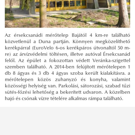
Az érsekcsanádi mérőtelep Bajától 4 km-re található
közvetlenül a Duna partján. Könnyen megközelíthető
kerékpárral (EuroVelo 6-os kerékpáros útvonaltól 50 m-
re) az árvízvédelmi töltésen, illetve autóval Érsekcsanád
felől. Az épület a fokozottan védett Veránka-szigettel
szemben található. A 2014-ben felújított mérőtelepen 1
db 8 ágyas és 3 db 4 ágyas szoba került kialakításra. a
mérőtelepen közös zuhanyzó és konyha, valamint
közösségi helyiség van. Parkolási, sátorozási, szabad tűzi
sütés-főzési lehetőség a bekerített udvaron. A közelben
hajó és csónak vízre tételére alkalmas rámpa található.