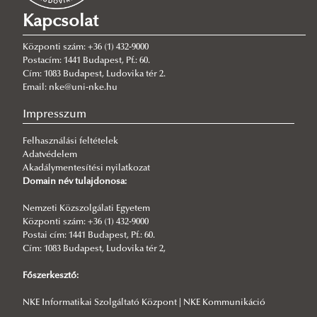
Lovarda
Könyvtár
Lászlóffy Woldemár Hidrometriai Mérőtelep
Kapcsolat
Vívóterem
Sportlétesítmények
Geodéziai Mérőtelep
Központi szám: +36 (1) 432-9000
Szárnyépület
Postacím: 1441 Budapest, Pf.: 60.
Cím: 1083 Budapest, Ludovika tér 2.
További sportlétesítmények
Email: nke@uni-nke.hu
Ludovika Lővészklub
Impresszum
Sportpark
Felhasználási feltételek
Adatvédelem
Akadálymentesítési nyilatkozat
Domain név tulajdonosa:
Nemzeti Közszolgálati Egyetem
Központi szám: +36 (1) 432-9000
Postai cím: 1441 Budapest, Pf.: 60.
Cím: 1083 Budapest, Ludovika tér 2,
Főszerkesztő:
NKE Informatikai Szolgáltató Központ | NKE Kommunikáció