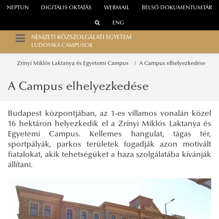
NEPTUN
DIGITÁLIS OKTATÁS
WEBMAIL
BELSŐ DOKUMENTUMTÁR
ENG
NEMZETI KÖZSZOLGÁLATI EGYETEM
LUDOVIKA CAMPUSOK
Zrínyi Miklós Laktanya és Egyetemi Campus
A Campus elhelyezkedése
A Campus elhelyezkedése
Budapest központjában, az 1-es villamos vonalán közel
16 hektáron helyezkedik el a Zrínyi Miklós Laktanya és
Egyetemi Campus. Kellemes hangulat, tágas tér,
sportpályák, parkos területek fogadják azon motivált
fiatalokat, akik tehetségüket a haza szolgálatába kívánják
állítani.