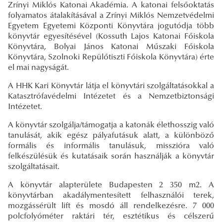
Zrínyi Miklós Katonai Akadémia. A katonai felsőoktatás
folyamatos átalakításával a Zrínyi Miklós Nemzetvédelmi
Egyetem Egyetemi Központi Könyvtára jogutódja több
könyvtár egyesítésével (Kossuth Lajos Katonai Főiskola
Könyvtára, Bolyai János Katonai Műszaki Főiskola
Könyvtára, Szolnoki Repülőtiszti Főiskola Könyvtára) érte
el mai nagyságát.
A HHK Kari Könyvtár látja el könyvtári szolgáltatásokkal a
Katasztrófavédelmi Intézetet és a Nemzetbiztonsági
Intézetet.
A könyvtár szolgálja/támogatja a katonák élethosszig való
tanulását, akik egész pályafutásuk alatt, a különböző
formális és informális tanulásuk, misszióra való
felkészülésük és kutatásaik során használják a könyvtár
szolgáltatásait.
A könyvtár alapterülete Budapesten 2 350 m2. A
könyvtárban akadálymentesített felhasználói terek,
mozgássérült lift és mosdó áll rendelkezésre. 7 000
polcfolyóméter raktári tér, esztétikus és célszerű