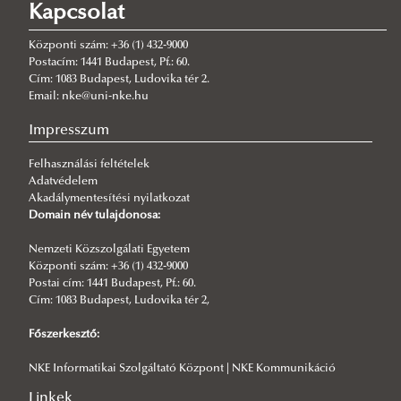
Kapcsolat
Vívóterem
Sportlétesítmények
Geodéziai Mérőtelep
Központi szám: +36 (1) 432-9000
Szárnyépület
Postacím: 1441 Budapest, Pf.: 60.
Cím: 1083 Budapest, Ludovika tér 2.
További sportlétesítmények
Email: nke@uni-nke.hu
Ludovika Lővészklub
Impresszum
Sportpark
Felhasználási feltételek
Adatvédelem
Akadálymentesítési nyilatkozat
Domain név tulajdonosa:
Nemzeti Közszolgálati Egyetem
Központi szám: +36 (1) 432-9000
Postai cím: 1441 Budapest, Pf.: 60.
Cím: 1083 Budapest, Ludovika tér 2,
Főszerkesztő:
NKE Informatikai Szolgáltató Központ | NKE Kommunikáció
Linkek