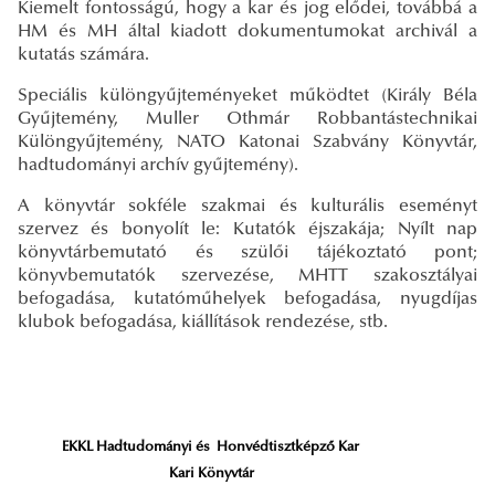
Kiemelt fontosságú, hogy a kar és jog elődei, továbbá a
HM és MH által kiadott dokumentumokat archivál a
kutatás számára.
Speciális különgyűjteményeket működtet (Király Béla
Gyűjtemény, Muller Othmár Robbantástechnikai
Különgyűjtemény, NATO Katonai Szabvány Könyvtár,
hadtudományi archív gyűjtemény).
A könyvtár sokféle szakmai és kulturális eseményt
szervez és bonyolít le: Kutatók éjszakája; Nyílt nap
könyvtárbemutató és szülői tájékoztató pont;
könyvbemutatók szervezése, MHTT szakosztályai
befogadása, kutatóműhelyek befogadása, nyugdíjas
klubok befogadása, kiállítások rendezése, stb.
EKKL Hadtudományi és Honvédtisztképző Kar
Kari Könyvtár