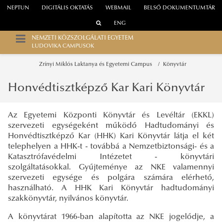
NEPTUN
DIGITÁLIS OKTATÁS
WEBMAIL
BELSŐ DOKUMENTUMTÁR
ENG
NEMZETI KÖZSZOLGÁLATI EGYETEM
LUDOVIKA CAMPUSOK
Zrínyi Miklós Laktanya és Egyetemi Campus
Könyvtár
Honvédtisztképző Kar Kari Könyvtár
Az Egyetemi Központi Könyvtár és Levéltár (EKKL)
szervezeti egységeként működő Hadtudományi és
Honvédtisztképző Kar (HHK) Kari Könyvtár látja el két
telephelyen a HHK-t - továbbá a Nemzetbiztonsági- és a
Katasztrófavédelmi Intézetet - könyvtári
szolgáltatásokkal. Gyűjteménye az NKE valamennyi
szervezeti egysége és polgára számára elérhető,
használható. A HHK Kari Könyvtár hadtudományi
szakkönyvtár, nyilvános könyvtár.
A könyvtárat 1966-ban alapította az NKE jogelődje, a