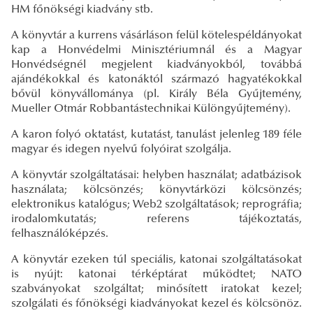
HM főnökségi kiad­vány stb.
A könyvtár a kurrens vásárláson felül kötelespéldányokat
kap a Honvédelmi Minisztériumnál és a Magyar
Honvédségnél megjelent kiadványokból, továbbá
ajándékokkal és katonáktól származó hagyatékokkal
bővül könyvállománya (pl. Király Béla Gyűjtemény,
Mueller Otmár Robbantástechnikai Különgyűjtemény).
A karon folyó oktatást, kutatást, tanulást jelenleg 189 féle
magyar és idegen nyelvű folyóirat szolgálja.
A könyvtár szolgáltatásai: helyben használat; adatbázisok
használata; kölcsönzés; könyvtárközi kölcsönzés;
elektronikus katalógus; Web2 szolgáltatások; reprográfia;
irodalomkutatás; referens tájékoztatás,
felhasználóképzés.
A könyvtár ezeken túl speciális, katonai szolgáltatásokat
is nyújt: katonai térképtárat működtet; NATO
szabványokat szolgáltat; minősített iratokat kezel;
szolgálati és főnökségi kiadványokat kezel és kölcsönöz.