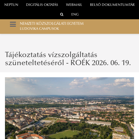
NEPTUN
DIGITÁLIS OKTATÁS
WEBMAIL
BELSŐ DOKUMENTUMTÁR
ENG
NEMZETI KÖZSZOLGÁLATI EGYETEM
LUDOVIKA CAMPUSOK
Tájékoztatás vízszolgáltatás
szüneteltetéséről - ROÉK 2026. 06. 19.