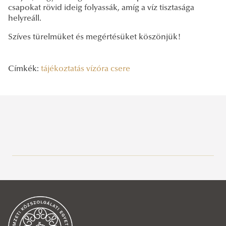
csapokat rövid ideig folyassák, amíg a víz tisztasága
helyreáll.
Szíves türelmüket és megértésüket köszönjük!
Címkék:
tájékoztatás
vízóra csere
Legutóbbi bejegyzések
2026/08/04
Nagytakarítási feladatok átütemezése
2026/08/04
Tájékoztatás a Buttler Terasz zárvatartásáról