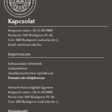
2026/08/03
Ludovika Aréna uszoda leállás 2026. augusztus 3-23.
Kapcsolat
2026/07/24
Parkolókorlátozás - Oktatási Központ 2026. 07. 28-30.
Központi szám: +36 (1) 432-9000
2026/07/20
Postacím: 1441 Budapest, Pf.: 60.
Nagytakarítási feladatok ellátása az igazgatási szünetben
Cím: 1083 Budapest, Ludovika tér 2.
Email: nke@uni-nke.hu
2026/07/16
Parkolókorlátozás - Ludovika Aréna 2026. 07. 21-22.
Impresszum
2026/07/13
Felhasználási feltételek
Ludovika Főépület lépcsőház lezárás - 2026.07.17-től
Adatvédelem
2026/07/07
Akadálymentesítési nyilatkozat
Tájékoztató étterem zárvatartásról - 2026. 07. 13-17.
Domain név tulajdonosa:
2026/06/25
Nemzeti Közszolgálati Egyetem
Ludovika Főépület zárt ablakok
Központi szám: +36 (1) 432-9000
Postai cím: 1441 Budapest, Pf.: 60.
2026/06/25
Cím: 1083 Budapest, Ludovika tér 2,
Parkolókorlátozások 2026. 06. 26-27. között
Főszerkesztő: