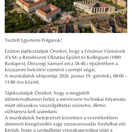
Tisztelt Egyetemi Polgárok!
Ezúton tájékoztatjuk Önöket, hogy a Fővárosi Vízművek
(FVM) a Rendészeti Oktatási Épület és Kollégium (1089
Budapest, Diószegi Sámuel utca 38-40.) épületében a
közüzemi bekötési vízmérő cseréjét végzi.
A munkálatok időpontja: 2026. június 19. (péntek), 08:00 –
11:00 óra között.
Tájékoztatjuk Önöket, hogy a megjelölt
időintervallumon belül, a mérőcsere technikai folyamata
miatt időszakos vízszolgáltatási szünetre, illetve
vízhiányra kell számítani.
A munkálatok befejezését követően a vezetékekben
átmeneti levegősödés vagy vízzavarosodás fordulhat elő.
Kérjük, hogy a szolgáltatás visszakapcsolása után a