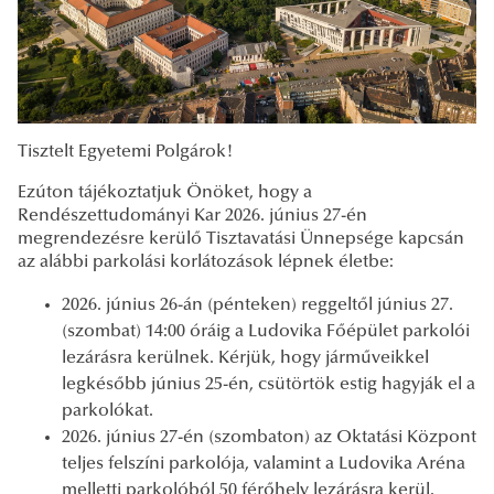
Tisztelt Egyetemi Polgárok!
Ezúton tájékoztatjuk Önöket, hogy a
Rendészettudományi Kar 2026. június 27-én
megrendezésre kerülő Tisztavatási Ünnepsége kapcsán
az alábbi parkolási korlátozások lépnek életbe:
2026. június 26-án (pénteken) reggeltől június 27.
(szombat) 14:00 óráig a Ludovika Főépület parkolói
lezárásra kerülnek. Kérjük, hogy járműveikkel
legkésőbb június 25-én, csütörtök estig hagyják el a
parkolókat.
2026. június 27-én (szombaton) az Oktatási Központ
teljes felszíni parkolója, valamint a Ludovika Aréna
melletti parkolóból 50 férőhely lezárásra kerül.