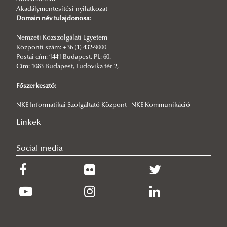
2026/07/07
Akadálymentesítési nyilatkozat
Tájékoztató étterem zárvatartásról - 2026. 07. 13-17.
Domain név tulajdonosa:
2026/06/25
Nemzeti Közszolgálati Egyetem
Ludovika Főépület zárt ablakok
Központi szám: +36 (1) 432-9000
Postai cím: 1441 Budapest, Pf.: 60.
2026/06/25
Cím: 1083 Budapest, Ludovika tér 2,
Parkolókorlátozások 2026. 06. 26-27. között
Főszerkesztő:
NKE Informatikai Szolgáltató Központ | NKE Kommunikáció
Linkek
Social media