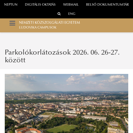
NEPTUN
DIGITÁLIS OKTATÁS
WEBMAIL
BELSŐ DOKUMENTUMTÁR
ENG
NEMZETI KÖZSZOLGÁLATI EGYETEM
LUDOVIKA CAMPUSOK
Parkolókorlátozások 2026. 06. 26-27.
között