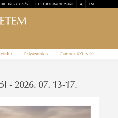
DIGITÁLIS OKTATÁS
BELSŐ DOKUMENTUMTÁR
ENG
YETEM
keink
Pályázatok
Campus XXI. NKft.
 - 2026. 07. 13-17.