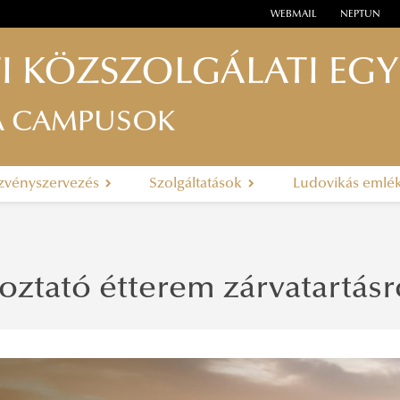
WEBMAIL
NEPTUN
I KÖZSZOLGÁLATI EG
A CAMPUSOK
zvényszervezés
Szolgáltatások
Ludovikás emlé
oztató étterem zárvatartásról