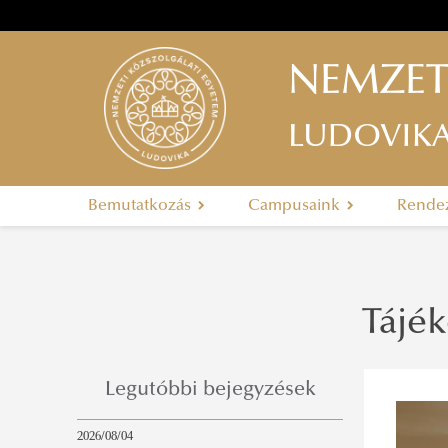
NEMZET
LUDOVIK
Bemutatkozás
Campusaink
Rende
Tájék
Legutóbbi bejegyzések
2026/08/04