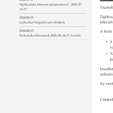
2026/07/07
Tájékoztató étterem zárvatartásról - 2026. 07.
Tisztel
13-17.
Tájéko
2026/06/25
étkezé
Ludovika Főépület zárt ablakok
2026/06/25
A fent
Parkolókorlátozások 2026. 06. 26-27. között
a
v
S
k
Emelle
vehető
Az ese
Címké