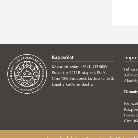
Kapcsolat
Impr
Központi szám: +36 (1) 432-9000
Felhasz
Postacím: 1441 Budapest, Pf.: 60.
Adatvé
Cím: 1083 Budapest, Ludovika tér 2.
Akadály
Email: nke@uni-nke.hu
Domain
Nemzeti
Központ
Postai c
Cím: 10
Főszerk