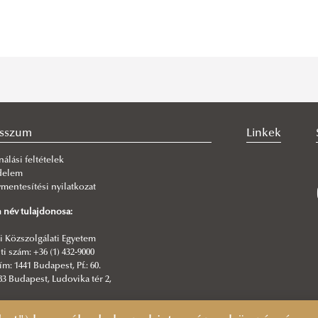
esszum
Linkek
nálási feltételek
delem
mentesítési nyilatkozat
 név tulajdonosa:
 Közszolgálati Egyetem
i szám: +36 (1) 432-9000
ím: 1441 Budapest, Pf.: 60.
83 Budapest, Ludovika tér 2,
esztő: