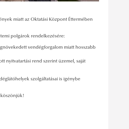
zvények miatt az Oktatási Központ Éttermében
yetemi polgárok rendelkezésére:
megnövekedett vendégforgalom miatt hosszabb
t nyitvatartási rend szerint üzemel, saját
glátóhelyek szolgáltatásai is igénybe
t köszönjük!