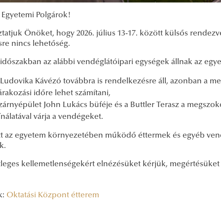
t Egyetemi Polgárok!
ztatjuk Önöket, hogy 2026. július 13-17. között külsős rende
sre nincs lehetőség.
i időszakban az alábbi vendéglátóipari egységek állnak az eg
 Ludovika Kávézó továbbra is rendelkezésre áll, azonban a 
árakozási időre lehet számítani,
zárnyépület John Lukács büféje és a Buttler Terasz a megszokot
ínálatával várja a vendégeket.
tt az egyetem környezetében működő éttermek és egyéb vendé
k.
tleges kellemetlenségekért elnézésüket kérjük, megértésüke
k:
Oktatási Központ étterem