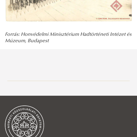
Forrás: Honvédelmi Minisztérium Hadtörténeti Intézet és
Múzeum, Budapest
Tó, terek, játszóterek
Szabályzat és térkép
Park története
Tradíciók
Archív fotók
Az alapítástól az „újraalapításig”
Campus és Park bemutató
A Ludovika Akadémia rövid története