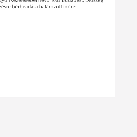
agyonkezelésében lévő 1089 Budapest, Diószegi
dzésre bérbeadása határozott időre: