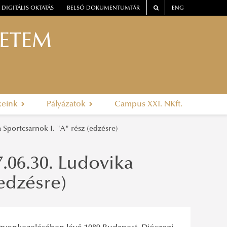
DIGITÁLIS OKTATÁS
BELSŐ DOKUMENTUMTÁR
ENG
YETEM
keink
Pályázatok
Campus XXI. NKft.
na Sportcsarnok I. "A" rész (edzésre)
7.06.30. Ludovika
edzésre)