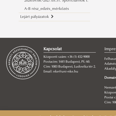
2026.09.08.-2027.05.31. Sportcsarnok I.
A-B rész_edzés_mérkőzés
Lejárt pályázatok
Ludovika Uszoda Tanmedence -
2024.01.20-12.31
6.2 Ludovika Uszoda Tanmedence és 1
Kapcsolat
Impr
sáv - 2024.01.15-12.21
Központi szám: +36 (1) 432-9000
6.2 Ludovika Uszoda Tanmedence és 1
Felhasz
Postacím: 1441 Budapest, Pf.: 60.
Adatvé
sáv - 2024.01.27-12.31
Cím: 1083 Budapest, Ludovika tér 2.
Akadály
Email: nke@uni-nke.hu
6.2 Ludovika Uszoda 2 sáv - 2024.02.12-
Domain
05.17.
Nemzeti
6.2 Ludovika Uszoda 2 sáv - 2024.02.13-
Központ
Postai c
05.16.
Cím: 10
6.2 Ludovika Egyetemi Sportpálya -
Főszerk