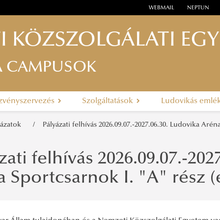
WEBMAIL
NEPTUN
I KÖZSZOLGÁLATI EG
A CAMPUSOK
zvényszervezés
Szolgáltatások
Ludovikás emlé
lyázatok
Pályázati felhívás 2026.09.07.-2027.06.30. Ludovika Aré
zati felhívás 2026.09.07.-202
 Sportcsarnok I. "A" rész (