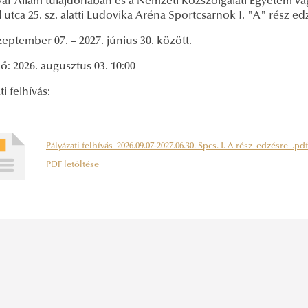
ar Állam tulajdonában és a Nemzeti Közszolgálati Egyetem v
utca 25. sz. alatti Ludovika Aréna Sportcsarnok I. "A" rész e
zeptember 07. – 2027. június 30. között.
ő: 2026. augusztus 03. 10:00
ti felhívás:
Pályázati felhívás_2026.09.07-2027.06.30. Spcs. I. A rész_edzésre_.pdf
PDF letöltése