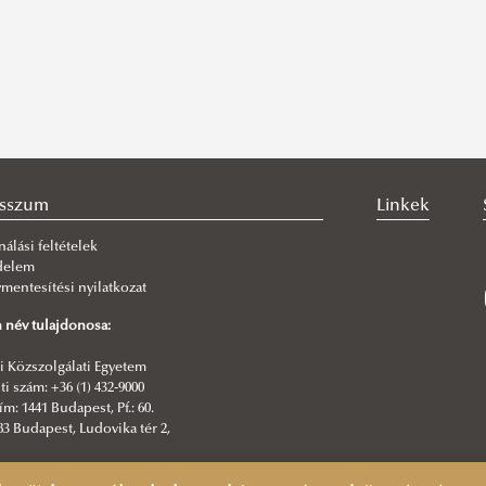
esszum
Linkek
nálási feltételek
delem
mentesítési nyilatkozat
 név tulajdonosa:
 Közszolgálati Egyetem
i szám: +36 (1) 432-9000
ím: 1441 Budapest, Pf.: 60.
83 Budapest, Ludovika tér 2,
esztő: