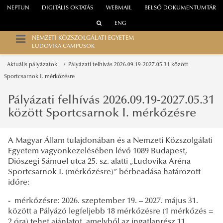
NEPTUN
DIGITÁLIS OKTATÁS
WEBMAIL
BELSŐ DOKUMENTUMTÁR
ENG
NEMZETI KÖZSZOLGÁLATI EGYETEM
LUDOVIKA CAMPUSOK
Aktuális pályázatok
Pályázati felhívás 2026.09.19-2027.05.31 között
Sportcsarnok I. mérkőzésre
Pályázati felhívás 2026.09.19-2027.05.31
között Sportcsarnok I. mérkőzésre
A Magyar Állam tulajdonában és a Nemzeti Közszolgálati
Egyetem vagyonkezelésében lévő 1089 Budapest,
Diószegi Sámuel utca 25. sz. alatti „Ludovika Aréna
Sportcsarnok I. (mérkőzésre)” bérbeadása határozott
időre:
- mérkőzésre: 2026. szeptember 19. – 2027. május 31.
között a Pályázó legfeljebb 18 mérkőzésre (1 mérkőzés =
2 óra) tehet ajánlatot, amelyből az ingatlanrész 11