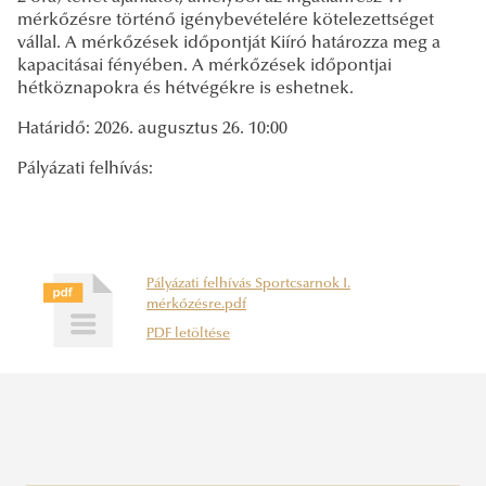
mérkőzésre történő igénybevételére kötelezettséget
vállal. A mérkőzések időpontját Kiíró határozza meg a
kapacitásai fényében. A mérkőzések időpontjai
hétköznapokra és hétvégékre is eshetnek.
Határidő: 2026. augusztus 26. 10:00
Pályázati felhívás:
Pályázati felhívás Sportcsarnok I.
mérkőzésre.pdf
PDF letöltése