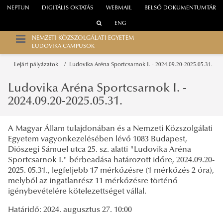
NEPTUN
DIGITÁLIS OKTATÁS
WEBMAIL
BELSŐ DOKUMENTUMTÁR
ENG
NEMZETI KÖZSZOLGÁLATI EGYETEM
LUDOVIKA CAMPUSOK
Lejárt pályázatok
Ludovika Aréna Sportcsarnok I. - 2024.09.20-2025.05.31.
Ludovika Aréna Sportcsarnok I. -
2024.09.20-2025.05.31.
A Magyar Állam tulajdonában és a Nemzeti Közszolgálati
Egyetem vagyonkezelésében lévő 1083 Budapest,
Diószegi Sámuel utca 25. sz. alatti "Ludovika Aréna
Sportcsarnok I." bérbeadása határozott időre, 2024.09.20-
2025. 05.31., legfeljebb 17 mérkőzésre (1 mérkőzés 2 óra),
melyből az ingatlanrész 11 mérkőzésre történő
igénybevételére kötelezettséget vállal.
Határidő: 2024. augusztus 27. 10:00