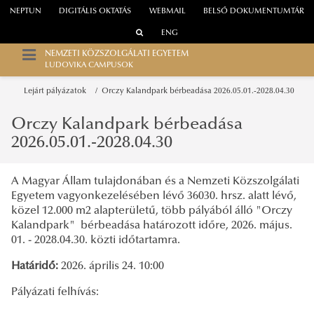
NEPTUN
DIGITÁLIS OKTATÁS
WEBMAIL
BELSŐ DOKUMENTUMTÁR
ENG
NEMZETI KÖZSZOLGÁLATI EGYETEM
LUDOVIKA CAMPUSOK
Lejárt pályázatok
Orczy Kalandpark bérbeadása 2026.05.01.-2028.04.30
Orczy Kalandpark bérbeadása
2026.05.01.-2028.04.30
A Magyar Állam tulajdonában és a Nemzeti Közszolgálati
Egyetem vagyonkezelésében lévő 36030. hrsz. alatt lévő,
közel 12.000 m2 alapterületű, több pályából álló "Orczy
Kalandpark" bérbeadása határozott időre, 2026. május.
01. - 2028.04.30. közti időtartamra.
Határidő:
2026. április 24. 10:00
Pályázati felhívás: