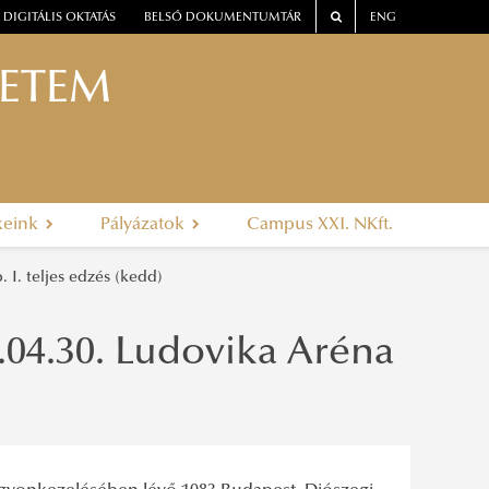
DIGITÁLIS OKTATÁS
BELSŐ DOKUMENTUMTÁR
ENG
YETEM
keink
Pályázatok
Campus XXI. NKft.
. I. teljes edzés (kedd)
5.04.30. Ludovika Aréna