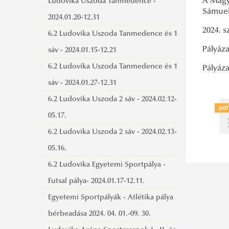
A Magy
Ludovika Aréna Sportcsarnok I. "A-B"
Ludovika Uszoda Tanmedence -
Sámuel 
rész (edzésre)
2024.01.20-12.31
2024. s
Pályázati felhívás 2026.09.19-2027.05.31
6.2 Ludovika Uszoda Tanmedence és 1
Pályáza
között Sportcsarnok I. mérkőzésre
sáv - 2024.01.15-12.21
Pályázati felhívás 2026.08.17.-2027.06.13
6.2 Ludovika Uszoda Tanmedence és 1
Pályáza
Sportcsarnok I. "A-B" rész edzésre
sáv - 2024.01.27-12.31
Pályázati felhívás_2026.09.19-
6.2 Ludovika Uszoda 2 sáv - 2024.02.12-
2027.05.31_közötti Sportcsarnok I.
05.17.
mérkőzésre_
6.2 Ludovika Uszoda 2 sáv - 2024.02.13-
Pályázati felhívás
05.16.
2026.09.07.-2027.06.30. Ludovika Aréna
6.2 Ludovika Egyetemi Sportpálya -
Sportcsarnok I. "A" rész (edzésre)
Futsal pálya- 2024.01.17-12.11.
Pályázati felhívás 2026.09.07-
Egyetemi Sportpályák - Atlétika pálya
2027.05.21_Úszómedence 2 sáv
bérbeadása 2024. 04. 01.-09. 30.