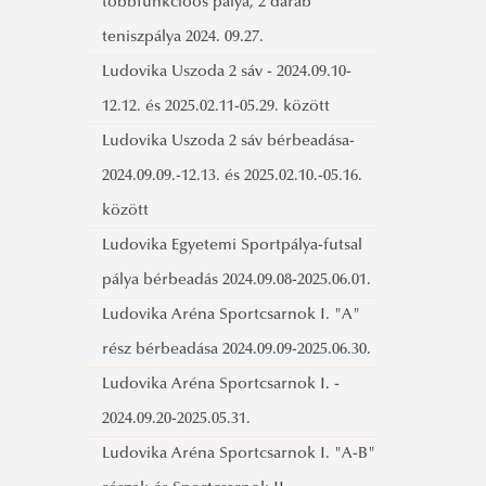
2026.09.08.-2027.05.31. Sportcsarnok I.
többfunkcióos pálya, 2 darab
A-B rész_edzés_mérkőzés
teniszpálya 2024. 09.27.
Ludovika Uszoda 2 sáv - 2024.09.10-
12.12. és 2025.02.11-05.29. között
Ludovika Uszoda 2 sáv bérbeadása-
2024.09.09.-12.13. és 2025.02.10.-05.16.
között
Ludovika Egyetemi Sportpálya-futsal
pálya bérbeadás 2024.09.08-2025.06.01.
Ludovika Aréna Sportcsarnok I. "A"
rész bérbeadása 2024.09.09-2025.06.30.
Ludovika Aréna Sportcsarnok I. -
2024.09.20-2025.05.31.
Ludovika Aréna Sportcsarnok I. "A-B"