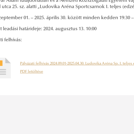
ar Állam tulajdonában és a Nemzeti Közszolgálati Egyetem v
utca 25. sz. alatti „Ludovika Aréna Sportcsarnok I. teljes (ed
zeptember 01. – 2025. április 30. között minden kedden 19:30 –
t leadási határideje: 2024. augusztus 13. 10:00
ti felhívás:
Pályázati felhívás 2024.09.01-2025.04.30. Ludovika Aréna Sp. I. telje
PDF letöltése