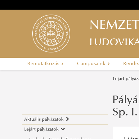
NEMZET
LUDOVIK
Bemutatkozás
Campusaink
Rende
Lejárt pályá
Pályá
Sp. I
Aktuális pályázatok
Lejárt pályázatok
Pályázati felhívás 2026.08.17-2027.05.30.