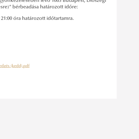
agyonkezelésében lévő 1083 Budapest, Diószegi
zésre)” bérbeadása határozott időre:
 21:00 óra határozott időtartamra.
s edzés (kedd).pdf