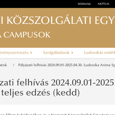
WEBMAIL
NEPTUN
I KÖZSZOLGÁLATI EG
A CAMPUSOK
zvényszervezés
Szolgáltatások
Ludovikás emlé
zatok
Pályázati felhívás 2024.09.01-2025.04.30. Ludovika Aréna Sp
zati felhívás 2024.09.01-202
. teljes edzés (kedd)