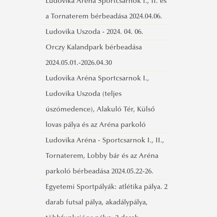
edzésre
Ludovika Aréna Sportcsarnok I., II. és
Pályázati felhívás 2026.09.08-
a Tornaterem bérbeadása 2024.04.06.
2027.05.20_Úszómedence 2 sáv
Ludovika Uszoda - 2024. 04. 06.
edzésre
Orczy Kalandpark bérbeadása
Pályázati felhívás 2026.09.07-2027.06.30
2024.05.01.-2026.04.30
Ludovika Aréna Úszómdence 3 sáv
Ludovika Aréna Sportcsarnok I.,
edzésre
Ludovika Uszoda (teljes
Pályázati felhívás 2026.09.13-2027.06.06
úszómedence), Alakuló Tér, Külső
Egyetemi Sportpályák futsal pálya
lovas pálya és az Aréna parkoló
mérkőzésre
Ludovika Aréna - Sportcsarnok I., II.,
Pályázati felhívás_2026.09.07-
Tornaterem, Lobby bár és az Aréna
2027.06.30_Egyetemi sporp._Futsal
parkoló bérbeadása 2024.05.22-26.
pálya edzés
Egyetemi Sportpályák: atlétika pálya. 2
Pályázati felhívás
darab futsal pálya, akadálypálya,