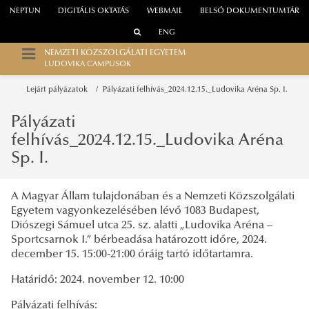
NEPTUN
DIGITÁLIS OKTATÁS
WEBMAIL
BELSŐ DOKUMENTUMTÁR
ENG
NEMZETI KÖZSZOLGÁLATI EGYETEM
LUDOVIKA CAMPUSOK
Lejárt pályázatok
Pályázati felhívás_2024.12.15._Ludovika Aréna Sp. I.
Pályázati
felhívás_2024.12.15._Ludovika Aréna
Sp. I.
A Magyar Állam tulajdonában és a Nemzeti Közszolgálati
Egyetem vagyonkezelésében lévő 1083 Budapest,
Diószegi Sámuel utca 25. sz. alatti „Ludovika Aréna –
Sportcsarnok I.” bérbeadása határozott időre, 2024.
december 15. 15:00-21:00 óráig tartó időtartamra.
Határidő: 2024. november 12. 10:00
Pályázati felhívás: