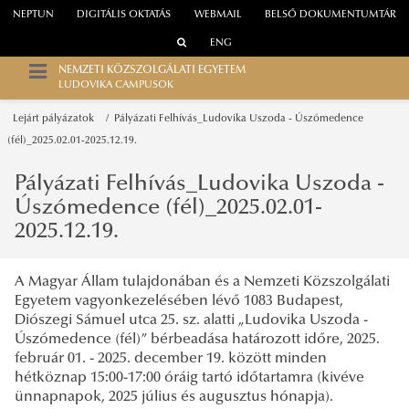
NEPTUN
DIGITÁLIS OKTATÁS
WEBMAIL
BELSŐ DOKUMENTUMTÁR
ENG
NEMZETI KÖZSZOLGÁLATI EGYETEM
LUDOVIKA CAMPUSOK
Lejárt pályázatok
Pályázati Felhívás_Ludovika Uszoda - Úszómedence
(fél)_2025.02.01-2025.12.19.
Pályázati Felhívás_Ludovika Uszoda -
Úszómedence (fél)_2025.02.01-
2025.12.19.
A Magyar Állam tulajdonában és a Nemzeti Közszolgálati
Egyetem vagyonkezelésében lévő 1083 Budapest,
Diószegi Sámuel utca 25. sz. alatti „Ludovika Uszoda -
Úszómedence (fél)” bérbeadása határozott időre, 2025.
február 01. - 2025. december 19. között minden
hétköznap 15:00-17:00 óráig tartó időtartamra (kivéve
ünnapnapok, 2025 július és augusztus hónapja).