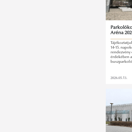
Parkolóko
Aréna 2026
Tájékoztatju
14-15. napok
rendezvény 
érdekében a
buszparkolój
2026.05.13.