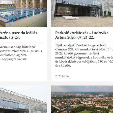
Aréna uszoda leállás
Parkolókorlátozás - Ludovika
sztus 3-23.
Aréna 2026. 07. 21-22.
Tájékoztatjuk Önöket, hogy az NKE
Aréna uszodája kötelező
Campus XXI. Kft. munkatársai 2026. júli
antartás miatt 2026. augusztus
21-22. között gyommentesítési
lőreláthatólag 2026.
munkálatokat végeznek a Ludovika Aré
 napjáig zárva tart.
és Lövészklub parkolójában, 5:00 és 10:
óra között.
2026.07.16.