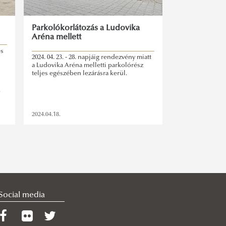
Parkolókorlátozás a Ludovika
Aréna mellett
és
2024. 04. 23. - 28. napjáig rendezvény miatt
a Ludovika Aréna melletti parkolórész
teljes egészében lezárásra kerül.
)
2024.04.18.
Social media