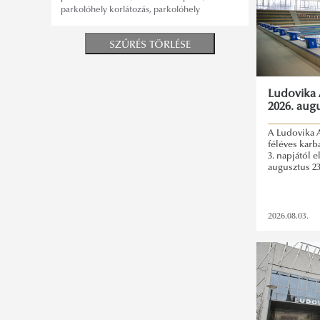
parkolóhely korlátozás
,
parkolóhely
SZŰRÉS TÖRLÉSE
Ludovika 
2026. augu
A Ludovika 
féléves karb
3. napjától e
augusztus 23.
2026.08.03.