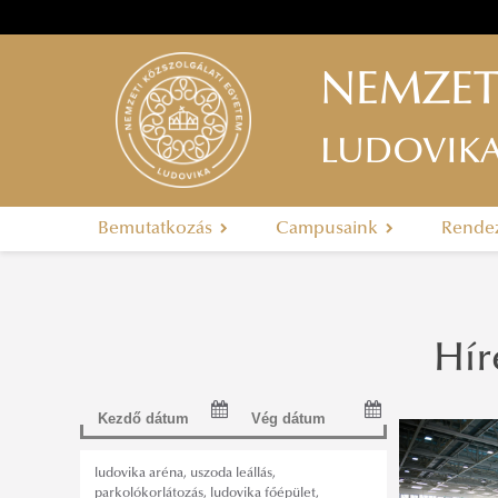
NEMZET
LUDOVIK
Bemutatkozás
Campusaink
Rende
Hír
ludovika aréna
,
uszoda leállás
,
parkolókorlátozás
,
ludovika főépület
,