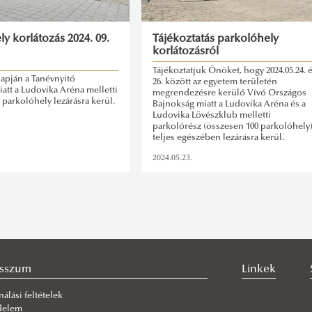
y korlátozás 2024. 09.
Tájékoztatás parkolóhely
korlátozásról
Tájékoztatjuk Önöket, hogy 2024.05.24. 
 napján a Tanévnyitó
26. között az egyetem területén
tt a Ludovika Aréna melletti
megrendezésre kerülő Vívó Országos
 parkolóhely lezárásra kerül.
Bajnokság miatt a Ludovika Aréna és a
Ludovika Lövészklub melletti
parkolórész (összesen 100 parkolóhely
teljes egészében lezárásra kerül.
2024.05.23.
esszum
Linkek
nálási feltételek
delem