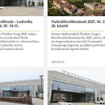
rlátozás - Ludovika
Parkolókorlátozások 2025. 06. 2
. 05. 14-15.
28. között
k Önöket, hogy 2026. május
Ezúton tájékoztatjuk Önöket, hogy a
on a Ludovika Piknik
Rendészettudományi Kar 2025. június 2
előkészület és lebonyolítása
án megrendezésre kerülő Tisztavatási
 Ludovika Aréna
Ünnepsége kapcsán az alábbi parkolás
a lezárásra kerül.
korlátozások lépnek életbe.
2025.06.26.