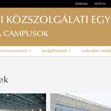
WEBMAIL
NEPTUN
I KÖZSZOLGÁLATI EG
A CAMPUSOK
zvényszervezés
Szolgáltatások
Ludovikás emlé
ek