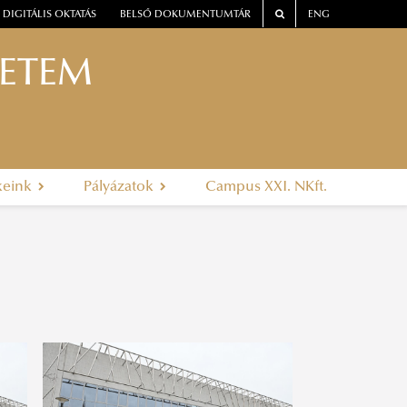
DIGITÁLIS OKTATÁS
BELSŐ DOKUMENTUMTÁR
ENG
YETEM
keink
Pályázatok
Campus XXI. NKft.