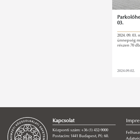
Parkolóhel
03.
2024. 09. 03.
ünnepség mia
részen 70 db
2024.09.02.
Kapcsolat
Impr
Központi szám: +36 (1) 432-9000
Felhasz
Postacím: 1441 Budapest, Pf.: 60.
Adatvé